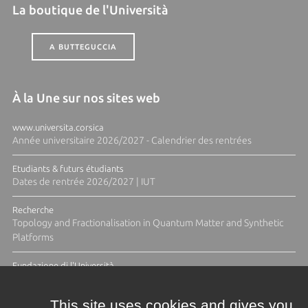
La boutique de l'Università
A BUTTEGUCCIA
À la Une sur nos sites web
www.universita.corsica
Année universitaire 2026/2027 - Calendrier des rentrées
Etudiants & futurs étudiants
Dates de rentrée 2026/2027 | IUT
Recherche
Topology and Fractionalisation in Quantum Matter and Synthetic
Platforms
Fundazione di l'Università
Résidence Ange Tomasi "Lagune and Zeste" avec la photographe
Diane Moulenc
This site uses cookies and gives you