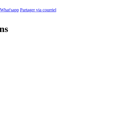
 What'sapp
Partager via courriel
ons