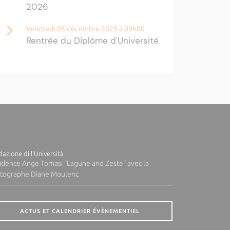
2026
Vendredi 05 décembre 2025 à 09h00
Rentrée du Diplôme d'Université
- Posturologie 2025/2026
Du mardi 02 décembre 2025 à 08h30 au
jeudi 04 décembre 2025 à 17h00
Certification "Les enjeux du
numérique et de la
cybersécurité"
Mardi 02 décembre 2025 à 11h00
azione di l'Università
Conférence "Sécurité
idence Ange Tomasi "Lagune and Zeste" avec la
numérique et puissance
tographe Diane Moulenc
nationale face aux ruptures
stratégiques"
ACTUS ET CALENDRIER ÉVÈNEMENTIEL
Plus d'actualités ›