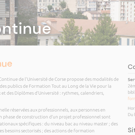
ontinue
nue
C
ontinue de l'Université de Corse propose des modalités de
Ser
es publics de Formation Tout au Long de la Vie pour la
2èm
bib
t des Diplômes d’Université : rythmes, calendriers,
for
Hor
elle réservées aux professionnels, aux personnes en
Du 
n phase de construction d’un projet professionnel sont
tionaux spécifiques : du niveau bac au niveau master ; des
Si
s besoins sectorisés ; des actions de formation