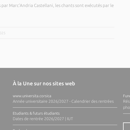
s par Marc'Andria Castellani, les chants sont exécutés par le
2025
À la Une sur nos sites web
www.universita.corsica
Fund
Année universitaire 2026/2027 - Calendrier des rentrées
Rés
pho
Etudiants & futurs étudiants
Dates de rentrée 2026/2027 | IUT