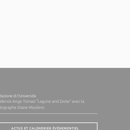
azione di l'Università
idence Ange Tomasi "Lagune and Zeste" avec la
tographe Diane Moulenc
ACTUS ET CALENDRIER ÉVÈNEMENTIEL